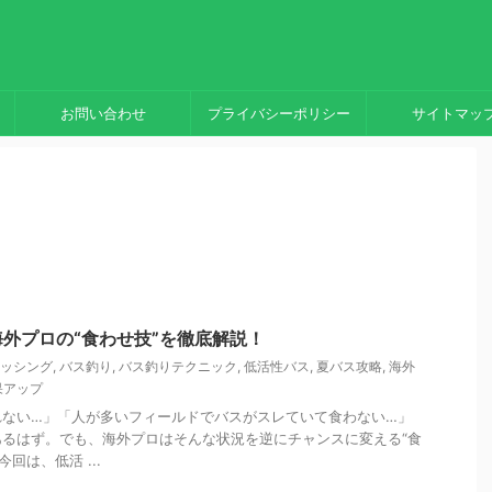
お問い合わせ
プライバシーポリシー
サイトマッ
外プロの“食わせ技”を徹底解説！
ッシング
,
バス釣り
,
バス釣りテクニック
,
低活性バス
,
夏バス攻略
,
海外
果アップ
れない…」「人が多いフィールドでバスがスレていて食わない…」
るはず。でも、海外プロはそんな状況を逆にチャンスに変える“食
回は、低活 ...