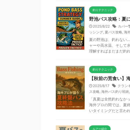
釣りテクニック
野池バス攻略：夏
2025/8/22
カバー
ッシング
,
夏バス攻略
,
海
夏の野池は、釣れない
ャーや高水温、そして
理解すればまだまだ釣れる
釣りテクニック
【秋前の荒食い】海
2025/8/17
クラン
ス攻略
,
海外バス釣り戦術
「真夏は全然釣れなか
海外プロの間では、夏終
いタイミングだと言われて
ルアー紹介