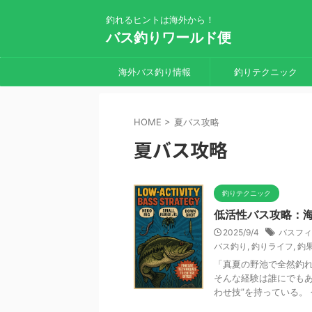
釣れるヒントは海外から！
バス釣りワールド便
海外バス釣り情報
釣りテクニック
HOME
>
夏バス攻略
夏バス攻略
釣りテクニック
低活性バス攻略：海
2025/9/4
バスフィ
バス釣り
,
釣りライフ
,
釣
「真夏の野池で全然釣
そんな経験は誰にでもあ
わせ技”を持っている。 今