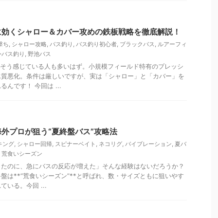
に効くシャロー＆カバー攻めの鉄板戦略を徹底解説！
撃ち
,
シャロー攻略
,
バス釣り
,
バス釣り初心者
,
ブラックバス
,
ルアーフィ
外バス釣り
,
野池バス
…そう感じている人も多いはず。小規模フィールド特有のプレッシ
水質悪化。条件は厳しいですが、実は「シャロー」と「カバー」を
んです！ 今回は ...
外プロが狙う“夏終盤バス”攻略法
キング
,
シャロー回帰
,
スピナーベイト
,
ネコリグ
,
バイブレーション
,
夏バ
,
荒食いシーズン
ったのに、急にバスの反応が増えた」そんな経験はないだろうか？
盤は**“荒食いシーズン”**と呼ばれ、数・サイズともに狙いやす
いる。今回 ...