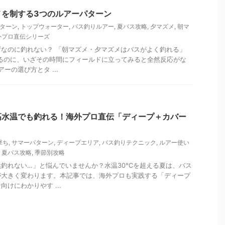
メを制する3つのルアーパターン
ターン
,
トップウォーター
,
バス釣りルアー
,
夏バス攻略
,
夕マズメ
,
朝マ
外プロ直伝シリーズ
なのに釣れない？ 「朝マズメ・夕マズメはバスがよく釣れる」
るのに、いざその時間にフィールドに立ってみると全然反応がな
ーの選び方とタ ...
高水温でも釣れる！海外プロ直伝「ディープ＋カバー
撃ち
,
サマーパターン
,
ディープエリア
,
バス釣りテクニック
,
ルアー使い
,
夏バス攻略
,
季節別攻略
釣れない…」と悩んでいませんか？水温30℃を超える夏は、バス
が大きく変わります。本記事では、海外プロも実践する「ディープ
けにわかりやす ...