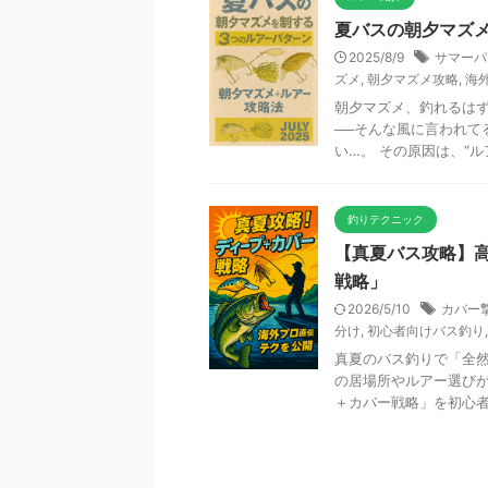
夏バスの朝夕マズ
2025/8/9
サマーパ
ズメ
,
朝夕マズメ攻略
,
海
朝夕マズメ、釣れるはず
──そんな風に言われて
い…。 その原因は、“ルア
釣りテクニック
【真夏バス攻略】
戦略」
2026/5/10
カバー
分け
,
初心者向けバス釣り
真夏のバス釣りで「全然
の居場所やルアー選び
＋カバー戦略」を初心者向