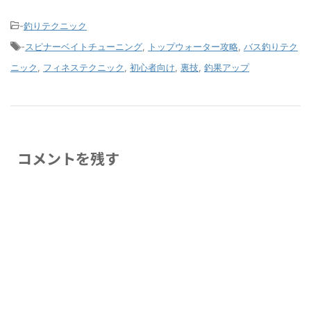
-
釣りテクニック
-
スピナーベイトチューニング
,
トップウォーター攻略
,
バス釣りテク
ニック
,
フィネステクニック
,
初心者向け
,
裏技
,
釣果アップ
コメントを残す