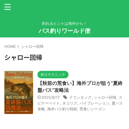
釣れるヒントは海外から！
バス釣りワールド便
HOME
>
シャロー回帰
シャロー回帰
釣りテクニック
【秋前の荒食い】海外プロが狙う“夏終
盤バス”攻略法
2025/8/17
クランキング
,
シャロー回帰
,
ス
ピナーベイト
,
ネコリグ
,
バイブレーション
,
夏バス
攻略
,
海外バス釣り戦術
,
荒食いシーズン