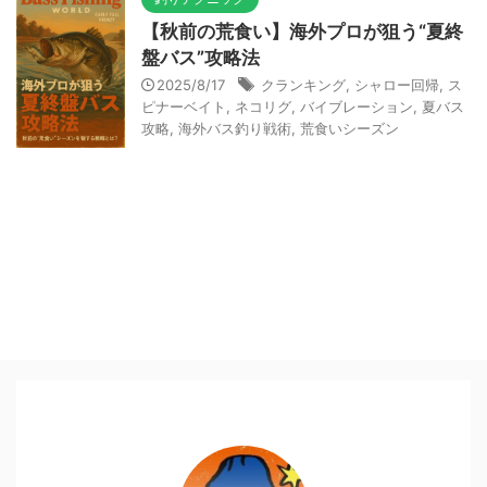
【秋前の荒食い】海外プロが狙う“夏終
盤バス”攻略法
2025/8/17
クランキング
,
シャロー回帰
,
ス
ピナーベイト
,
ネコリグ
,
バイブレーション
,
夏バス
攻略
,
海外バス釣り戦術
,
荒食いシーズン