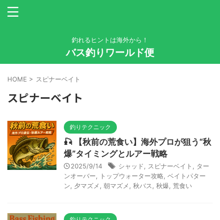
釣れるヒントは海外から！
バス釣りワールド便
HOME
>
スピナーベイト
スピナーベイト
釣りテクニック
🎣 【秋前の荒食い】海外プロが狙う“秋
爆”タイミングとルアー戦略
2025/9/14
シャッド
,
スピナーベイト
,
ター
ンオーバー
,
トップウォーター攻略
,
ベイトパター
ン
,
夕マズメ
,
朝マズメ
,
秋バス
,
秋爆
,
荒食い
釣りテクニック