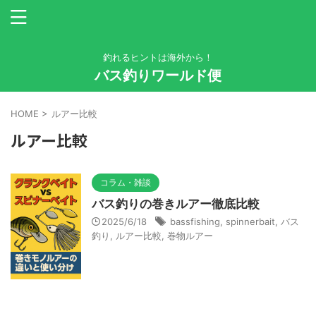
釣れるヒントは海外から！
バス釣りワールド便
HOME
>
ルアー比較
ルアー比較
コラム・雑談
バス釣りの巻きルアー徹底比較
2025/6/18
bassfishing
,
spinnerbait
,
バス
釣り
,
ルアー比較
,
巻物ルアー